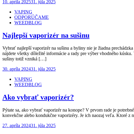
Posted
10. apríla 2025
31. júla 2025
on
VAPING
ODPORÚČAME
WEEDBLOG
Najlepší vaporizér na sušinu
Vybrať najlepší vaporizér na sušinu a byliny nie je žiadna prechádz
nájdete všetky dôležité informácie a rady pre výber vhodného kúsku.
sušiny totiž vzniká […]
Posted
30. apríla 2024
31. júla 2025
on
VAPING
WEEDBLOG
Ako vybrať vaporizér?
Pýtate sa, ako vybrať vaporizér na konope? V prvom rade je potrebné 
konvekčne alebo kondukčne vaporizéry. Je ich naozaj veľa. Ktoré z nic
Posted
27. apríla 2024
31. júla 2025
on