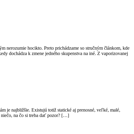
torým nerozumie hocikto. Preto prichádzame so stručným článkom, kde
, kedy dochádza k zmene jedného skupenstva na iné. Z vaporizovanej
e najbližšie. Existujú totiž statické aj prenosné, veľké, malé,
 niečo, na čo si treba dať pozor? […]