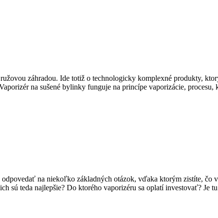
ka ružovou záhradou. Ide totiž o technologicky komplexné produkty, k
 Vaporizér na sušené bylinky funguje na princípe vaporizácie, procesu
odpovedať na niekoľko základných otázok, vďaka ktorým zistíte, čo vám j
h sú teda najlepšie? Do ktorého vaporizéru sa oplatí investovať? Je tu