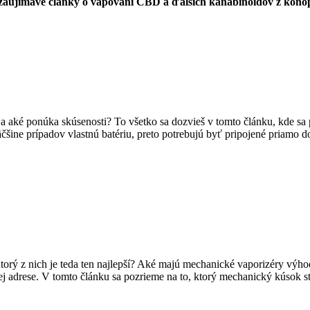
zaujímavé články o vapovaní CBD a ďalších kanabinoidov z konope. 
 a aké ponúka skúsenosti? To všetko sa dozvieš v tomto článku, kde sa p
šine prípadov vlastnú batériu, preto potrebujú byť pripojené priamo do 
orý z nich je teda ten najlepší? Aké majú mechanické vaporizéry výho
ávnej adrese. V tomto článku sa pozrieme na to, ktorý mechanický kúsok 