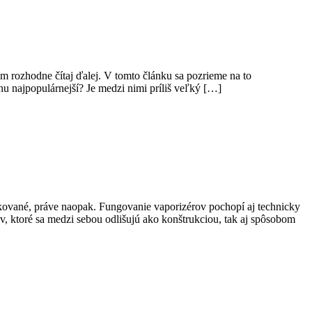
m rozhodne čítaj ďalej. V tomto článku sa pozrieme na to
nu najpopulárnejší? Je medzi nimi príliš veľký […]
likované, práve naopak. Fungovanie vaporizérov pochopí aj technicky
ov, ktoré sa medzi sebou odlišujú ako konštrukciou, tak aj spôsobom