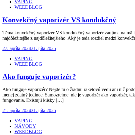
VAPING
WEEDBLOG
Konvekčný vaporizér VS kondukčný
Téma konvekčný vaporizér VS kondukčný vaporizér zaujíma najmä toho,
najdôležitejšie z najdôležitejšieho. Aký je teda rozdiel medzi konve
Posted
27. apríla 2024
31. júla 2025
on
VAPING
WEEDBLOG
Ako funguje vaporizér?
Ako funguje vaporizér? Nejde tu o žiadnu raketovú vedu ani nič podo
menej zdatný jedinec. Samozrejme, nie je vaporizér ako vaporizér, ta
fungovania. Existujú kúsky […]
Posted
21. apríla 2024
31. júla 2025
on
VAPING
NÁVODY
WEEDBLOG