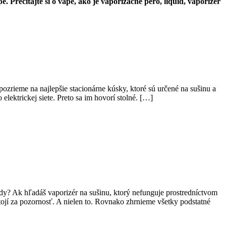
Prečítajte si o vape, ako je vaporizačné pero, liquid, vaporizér
ozrieme na najlepšie stacionárne kúsky, ktoré sú určené na sušinu a
elektrickej siete. Preto sa im hovorí stolné. […]
dy? Ak hľadáš vaporizér na sušinu, ktorý nefunguje prostredníctvom
stojí za pozornosť. A nielen to. Rovnako zhrnieme všetky podstatné