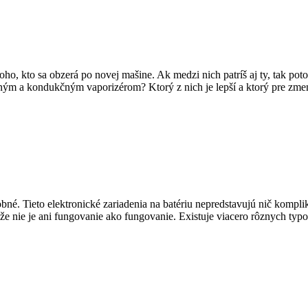
 kto sa obzerá po novej mašine. Ak medzi nich patríš aj ty, tak poto
kčným a kondukčným vaporizérom? Ktorý z nich je lepší a ktorý pre zme
bné. Tieto elektronické zariadenia na batériu nepredstavujú nič komp
kže nie je ani fungovanie ako fungovanie. Existuje viacero rôznych typ