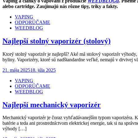
Vaping a články o vapovaní z produkcie
WEEDBLOGu
. Píšeme 
alebo cartridge. Zaujímajú nás rôzne tipy, triky a fakty.
VAPING
ODPORÚČAME
WEEDBLOG
Najlepší stolný vaporizér (stolový)
Ktorý stolný vaporizér je najlepší? Aké má stolový vaporizér výhody,
byliny. Vaporizéry, ktoré sú nadštandardne veľké, nemajú v drvivej väč
Posted
21. mája 2025
18. júla 2025
on
VAPING
ODPORÚČAME
WEEDBLOG
Najlepší mechanický vaporizér
Mechanický vaporizér je čoraz vyhľadávanejším typom vaporizéra. Kt
batérie a teda ani prostredníctvom elektrickej energie, tak si na spr
výhody […]