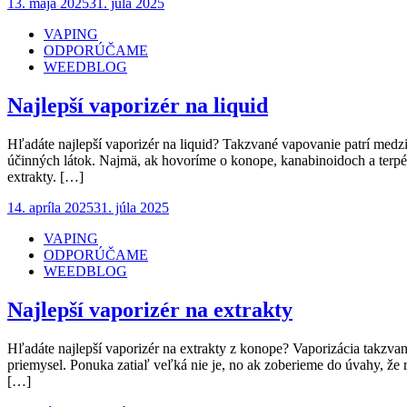
Posted
13. mája 2025
31. júla 2025
on
VAPING
ODPORÚČAME
WEEDBLOG
Najlepší vaporizér na liquid
Hľadáte najlepší vaporizér na liquid? Takzvané vapovanie patrí medzi
účinných látok. Najmä, ak hovoríme o konope, kanabinoidoch a terpén
extrakty. […]
Posted
14. apríla 2025
31. júla 2025
on
VAPING
ODPORÚČAME
WEEDBLOG
Najlepší vaporizér na extrakty
Hľadáte najlepší vaporizér na extrakty z konope? Vaporizácia takzva
priemysel. Ponuka zatiaľ veľká nie je, no ak zoberieme do úvahy, že 
[…]