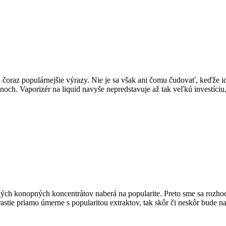
 čoraz populárnejšie výrazy. Nie je sa však ani čomu čudovať, keďže i
och. Vaporizér na liquid navyše nepredstavuje až tak veľkú investíci
ných konopných koncentrátov naberá na popularite. Preto sme sa rozhod
rastie priamo úmerne s popularitou extraktov, tak skôr či neskôr bude 