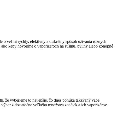
de o veľmi rýchly, efektívny a diskrétny spôsob užívania rôznych
u, ako keby hovoríme o vaporizéroch na sušinu, byliny alebo konopné
li, že vyberieme to najlepšie, čo dnes ponúka takzvaný vape
na výber z dostatočne veľkého množstva značiek a ich vaporizérov.