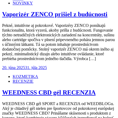
NOVINKY
Vaporizér ZENCO prišiel z budúcnosti
Pekné, intuitívne aj pokrokové. Vaporizéry ZENCO ponúkajú
funkcionalitu, ktorá vyzerá, akoby prišla z budúcnosti. Fungovanie
týchto netradičných elektronických zariadení na koncentráty, sušinu
alebo cartridge spočíva v plnení pripevneného pohára jemnou parou
s účinnými látkami. Tá sa potom inhaluje prostredníctvom
dodatočnej pomôcky. Stolný vaporizér ZENCO má okrem iného aj
pekný, minimalistický dizajn alebo intuitívne ovládanie, ktoré
prebieha prostredníctvom jedného tlačidla. Výrobca […]
Posted
20. júna 2025
31. júla 2025
on
KOZMETIKA
RECENZIE
WEEDNESS CBD gél RECENZIA
WEEDNESS CBD gél SPORT a RECENZIA od WEEDBLOGu.
Aký je chladivý gél nielen pre športovcov od pokrokovej európskej
značky WEEDNESS CBD? Prinášame skúsenosti s produktom z
konope, ktorý kombinuje viacero kľúčových ingrediencií na bolesť