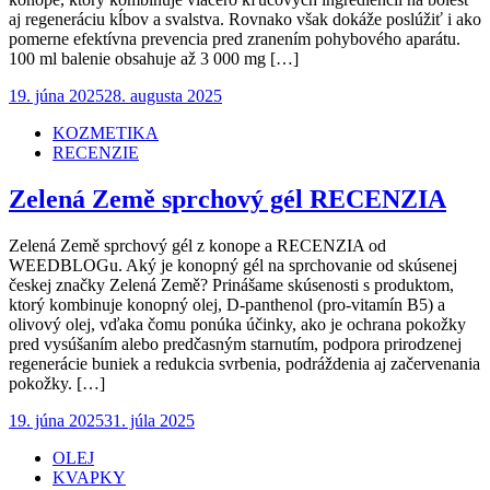
aj regeneráciu kĺbov a svalstva. Rovnako však dokáže poslúžiť i ako
pomerne efektívna prevencia pred zranením pohybového aparátu.
100 ml balenie obsahuje až 3 000 mg […]
Posted
19. júna 2025
28. augusta 2025
on
KOZMETIKA
RECENZIE
Zelená Země sprchový gél RECENZIA
Zelená Země sprchový gél z konope a RECENZIA od
WEEDBLOGu. Aký je konopný gél na sprchovanie od skúsenej
českej značky Zelená Země? Prinášame skúsenosti s produktom,
ktorý kombinuje konopný olej, D-panthenol (pro-vitamín B5) a
olivový olej, vďaka čomu ponúka účinky, ako je ochrana pokožky
pred vysúšaním alebo predčasným starnutím, podpora prirodzenej
regenerácie buniek a redukcia svrbenia, podráždenia aj začervenania
pokožky. […]
Posted
19. júna 2025
31. júla 2025
on
OLEJ
KVAPKY