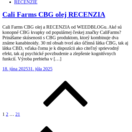
RECENZIE
Cali Farms CBG olej RECENZIA
Cali Farms CBG olej a RECENZIA od WEEDBLOGu. Aké sú
konopné CBG kvapky od populárnej českej značky CaliFarms?
Prinášame skúsenosti s CBG produktom, ktorý kombinuje dva
známe kanabinoidy. 30 ml obsah tvorí ako účinná látka CBG, tak aj
látka CBD, vďaka čomu je k dispozícii ako citeľný sprievodný
efekt, tak aj psychické povzbudenie a zlepšenie kognitívnych
funkcií. Výroba prebieha v […]
Posted
18. júna 2025
31. júla 2025
on
Stránkovanie
príspevkov
1
2
…
21