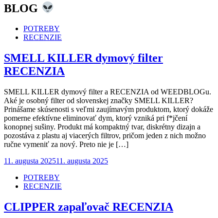
BLOG
POTREBY
RECENZIE
SMELL KILLER dymový filter
RECENZIA
SMELL KILLER dymový filter a RECENZIA od WEEDBLOGu.
Aké je osobný filter od slovenskej značky SMELL KILLER?
Prinášame skúsenosti s veľmi zaujímavým produktom, ktorý dokáže
pomerne efektívne eliminovať dym, ktorý vzniká pri f*jčení
konopnej sušiny. Produkt má kompaktný tvar, diskrétny dizajn a
pozostáva z plastu aj viacerých filtrov, pričom jeden z nich možno
ručne vymeniť za nový. Preto nie je […]
Posted
11. augusta 2025
11. augusta 2025
on
POTREBY
RECENZIE
CLIPPER zapaľovač RECENZIA