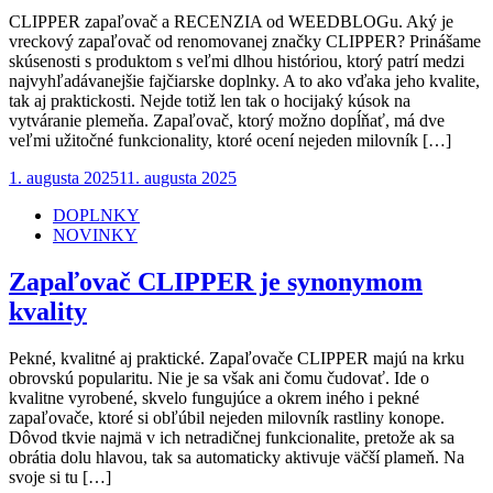
CLIPPER zapaľovač a RECENZIA od WEEDBLOGu. Aký je
vreckový zapaľovač od renomovanej značky CLIPPER? Prinášame
skúsenosti s produktom s veľmi dlhou históriou, ktorý patrí medzi
najvyhľadávanejšie fajčiarske doplnky. A to ako vďaka jeho kvalite,
tak aj praktickosti. Nejde totiž len tak o hocijaký kúsok na
vytváranie plemeňa. Zapaľovač, ktorý možno dopĺňať, má dve
veľmi užitočné funkcionality, ktoré ocení nejeden milovník […]
Posted
1. augusta 2025
11. augusta 2025
on
DOPLNKY
NOVINKY
Zapaľovač CLIPPER je synonymom
kvality
Pekné, kvalitné aj praktické. Zapaľovače CLIPPER majú na krku
obrovskú popularitu. Nie je sa však ani čomu čudovať. Ide o
kvalitne vyrobené, skvelo fungujúce a okrem iného i pekné
zapaľovače, ktoré si obľúbil nejeden milovník rastliny konope.
Dôvod tkvie najmä v ich netradičnej funkcionalite, pretože ak sa
obrátia dolu hlavou, tak sa automaticky aktivuje väčší plameň. Na
svoje si tu […]