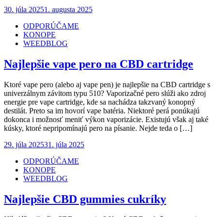
Posted
30. júla 2025
1. augusta 2025
on
ODPORÚČAME
KONOPE
WEEDBLOG
Najlepšie vape pero na CBD cartridge
Ktoré vape pero (alebo aj vape pen) je najlepšie na CBD cartridge s
univerzálnym závitom typu 510? Vaporizačné pero slúži ako zdroj
energie pre vape cartridge, kde sa nachádza takzvaný konopný
destilát. Preto sa im hovorí vape batéria. Niektoré perá ponúkajú
dokonca i možnosť meniť výkon vaporizácie. Existujú však aj také
kúsky, ktoré nepripomínajú pero na písanie. Nejde teda o […]
Posted
29. júla 2025
31. júla 2025
on
ODPORÚČAME
KONOPE
WEEDBLOG
Najlepšie CBD gummies cukríky