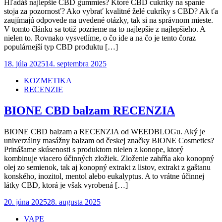
Hľadáš najlepšie CBD gummies? Ktoré CBD cukríky na spanie
stoja za pozornosť? Ako vybrať kvalitné želé cukríky s CBD? Ak ťa
zaujímajú odpovede na uvedené otázky, tak si na správnom mieste.
V tomto článku sa totiž pozrieme na to najlepšie z najlepšieho. A
nielen to. Rovnako vysvetlíme, o čo ide a na čo je tento čoraz
populárnejší typ CBD produktu […]
Posted
18. júla 2025
14. septembra 2025
on
KOZMETIKA
RECENZIE
BIONE CBD balzam RECENZIA
BIONE CBD balzam a RECENZIA od WEEDBLOGu. Aký je
univerzálny masážny balzam od českej značky BIONE Cosmetics?
Prinášame skúsenosti s produktom nielen z konope, ktorý
kombinuje viacero účinných zložiek. Zloženie zahŕňa ako konopný
olej zo semienok, tak aj konopný extrakt z listov, extrakt z gaštanu
konského, inozitol, mentol alebo eukalyptus. A to vrátne účinnej
látky CBD, ktorá je však vyrobená […]
Posted
20. júna 2025
28. augusta 2025
on
VAPE