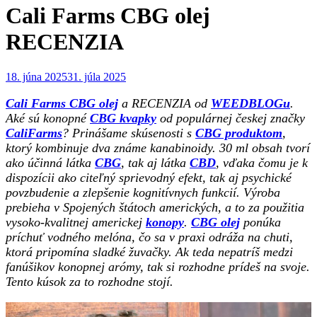
Cali Farms CBG olej
RECENZIA
Posted
18. júna 2025
31. júla 2025
on
Cali Farms CBG olej
a RECENZIA od
WEEDBLOGu
.
Aké sú konopné
CBG kvapky
od populárnej českej značky
CaliFarms
? Prinášame skúsenosti s
CBG produktom
,
ktorý kombinuje dva známe kanabinoidy. 30 ml obsah tvorí
ako účinná látka
CBG
, tak aj látka
CBD
, vďaka čomu je k
dispozícii ako citeľný sprievodný efekt, tak aj psychické
povzbudenie a zlepšenie kognitívnych funkcií. Výroba
prebieha v Spojených štátoch amerických, a to za použitia
vysoko-kvalitnej americkej
konopy
.
CBG olej
ponúka
príchuť vodného melóna, čo sa v praxi odráža na chuti,
ktorá pripomína sladké žuvačky. Ak teda nepatríš medzi
fanúšikov konopnej arómy, tak si rozhodne prídeš na svoje.
Tento kúsok za to rozhodne stojí.