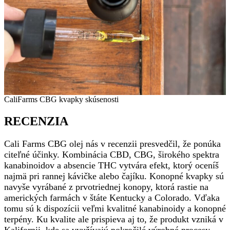
CaliFarms CBG kvapky skúsenosti
RECENZIA
Cali Farms CBG olej nás v recenzii presvedčil, že ponúka
citeľné účinky. Kombinácia CBD, CBG, širokého spektra
kanabinoidov a absencie THC vytvára efekt, ktorý oceníš
najmä pri rannej kávičke alebo čajíku. Konopné kvapky sú
navyše vyrábané z prvotriednej konopy, ktorá rastie na
amerických farmách v štáte Kentucky a Colorado. Vďaka
tomu sú k dispozícii veľmi kvalitné kanabinoidy a konopné
terpény. Ku kvalite ale prispieva aj to, že produkt vzniká v
Kalifornii, kde sa využívajú pokročilé výrobné procesy.