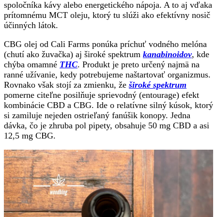
spoločníka kávy alebo energetického nápoja. A to aj vďaka
prítomnému MCT oleju, ktorý tu slúži ako efektívny nosič
účinných látok.
CBG olej od Cali Farms ponúka príchuť vodného melóna
(chutí ako žuvačka) aj široké spektrum
kanabinoidov
, kde
chýba omamné
THC
. Produkt je preto určený najmä na
ranné užívanie, kedy potrebujeme naštartovať organizmus.
Rovnako však stojí za zmienku, že
široké spektrum
pomerne citeľne posilňuje sprievodný (entourage) efekt
kombinácie CBD a CBG. Ide o relatívne silný kúsok, ktorý
si zamiluje nejeden ostrieľaný fanúšik konopy. Jedna
dávka, čo je zhruba pol pipety, obsahuje 50 mg CBD a asi
12,5 mg CBG.