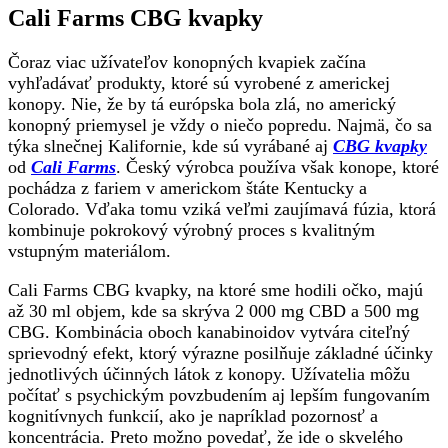
Cali Farms CBG kvapky
Čoraz viac užívateľov konopných kvapiek začína
vyhľadávať produkty, ktoré sú vyrobené z americkej
konopy. Nie, že by tá európska bola zlá, no americký
konopný priemysel je vždy o niečo popredu. Najmä, čo sa
týka slnečnej Kalifornie, kde sú vyrábané aj
CBG kvapky
od
Cali Farms
. Český výrobca používa však konope, ktoré
pochádza z fariem v americkom štáte Kentucky a
Colorado. Vďaka tomu vziká veľmi zaujímavá fúzia, ktorá
kombinuje pokrokový výrobný proces s kvalitným
vstupným materiálom.
Cali Farms CBG kvapky, na ktoré sme hodili očko, majú
až 30 ml objem, kde sa skrýva 2 000 mg CBD a 500 mg
CBG. Kombinácia oboch kanabinoidov vytvára citeľný
sprievodný efekt, ktorý výrazne posilňuje základné účinky
jednotlivých účinných látok z konopy. Užívatelia môžu
počítať s psychickým povzbudením aj lepším fungovaním
kognitívnych funkcií, ako je napríklad pozornosť a
koncentrácia. Preto možno povedať, že ide o skvelého