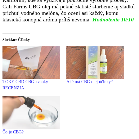
Cali Farms CBG olej má pekné zlatisté sfarbenie aj sladkú
príchuť vodného melóna, čo ocení asi každý, komu
klasická konopná aróma príliš nevonia.
Hodnotenie 10/10
Súvisiace Články
TOKE CBD CBG kvapky
Aké má CBG olej účinky?
RECENZIA
Čo je CBG?