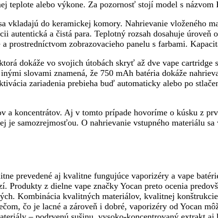
avenej teplote alebo výkone. Za pozornosť stojí model s náz
é sa vkladajú do keramickej komory. Nahrievanie vloženého m
ii autentická a čistá para. Teplotný rozsah dosahuje úroveň
 a prostredníctvom zobrazovacieho panelu s farbami. Kapacit
torá dokáže vo svojich útobách skryť až dve vape cartridge 
inými slovami znamená, že 750 mAh batéria dokáže nahrievať
tivácia zariadenia prebieha buď automaticky alebo po stlačen
 a koncentrátov. Aj v tomto prípade hovoríme o kúsku z prv
ej je samozrejmosťou. O nahrievanie vstupného materiálu sa 
ne prevedené aj kvalitne fungujúce vaporizéry a vape batéri
zí. Produkty z dielne vape značky Yocan preto ocenia predovš
lých. Kombinácia kvalitných materiálov, kvalitnej konštrukci
iečom, čo je lacné a zároveň i dobré, vaporizéry od Yocan mô
teriály – podrvenú sušinu, vysoko-koncentrovaný extrakt aj h