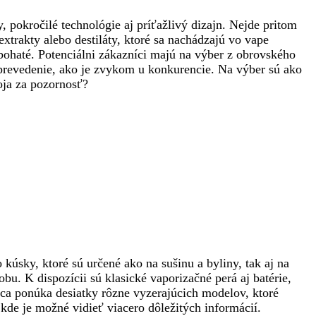
 pokročilé technológie aj príťažlivý dizajn. Nejde pritom
trakty alebo destiláty, ktoré sa nachádzajú vo vape
bohaté. Potenciálni zákazníci majú na výber z obrovského
é prevedenie, ako je zvykom u konkurencie. Na výber sú ako
oja za pozornosť?
kúsky, ktoré sú určené ako na sušinu a byliny, tak aj na
u. K dispozícii sú klasické vaporizačné perá aj batérie,
bca ponúka desiatky rôzne vyzerajúcich modelov, ktoré
kde je možné vidieť viacero dôležitých informácií.