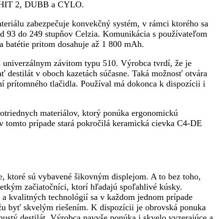
vom HIT 2, DUBB a CYLO.
ateriálu zabezpečuje konvekčný systém, v rámci ktorého sa
 od 93 do 249 stupňov Celzia. Komunikácia s používateľom
a batétie pritom dosahuje až 1 800 mAh.
s univerzálnym závitom typu 510. Výrobca tvrdí, že je
 destilát v oboch kazetách súčasne. Taká možnosť otvára
í prítomného tlačidla. Používal má dokonca k dispozícii i
otriednych materiálov, ktorý ponúka ergonomickú
v tomto prípade stará pokročilá keramická cievka C4-DE
e, ktoré sú vybavené šikovným displejom. A to bez toho,
etkým začiatočníci, ktorí hľadajú spoľahlivé kúsky.
e a kvalitných technológií sa v každom jednom prípade
žu byť skvelým riešením. K dispozícii je obrovská ponuka
ustý destilát. Výrobca navyše ponúka i skvelo vyzerajúce a