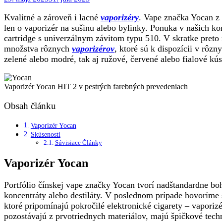
on
Kvalitné a zároveň i lacné
vaporizéry
. Vape značka Yocan z 
len o vaporizér na sušinu alebo bylinky. Ponuka v našich k
cartridge s univerzálnym závitom typu 510. V skratke preto
množstva rôznych
vaporizérov
, ktoré sú k dispozícii v rôz
zelené alebo modré, tak aj ružové, červené alebo fialové kú
Vaporizér Yocan HIT 2 v pestrých farebných prevedeniach
Obsah článku
Vaporizér Yocan
Skúsenosti
Súvisiace Články
Vaporizér Yocan
Portfólio čínskej vape značky Yocan tvorí nadštandardne boh
koncentráty alebo destiláty. V poslednom prípade hovoríme 
ktoré pripomínajú pokročilé elektronické cigarety – vapori
pozostávajú z prvotriednych materiálov, majú špičkové techn