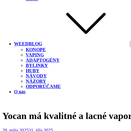
WEEDBLOG
KONOPE
VAPING
ADAPTOGÉNY
BYLINKY
HUBY
NÁVODY
NÁZORY
ODPORÚČAME
O nás
Yocan má kvalitné a lacné vapo
Posted
29. mája 2025
31. júla 2025