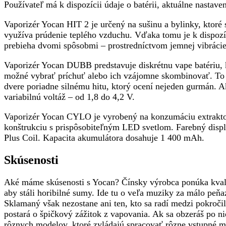
Používateľ má k dispozícii údaje o batérii, aktuálne nast
Vaporizér Yocan HIT 2 je určený na sušinu a bylinky, ktor
využíva prúdenie teplého vzduchu. Vďaka tomu je k dispozíc
prebieha dvomi spôsobmi – prostredníctvom jemnej vibrácie
Vaporizér Yocan DUBB predstavuje diskrétnu vape batériu, k
možné vybrať príchuť alebo ich vzájomne skombinovať. To 
dvere poriadne silnému hitu, ktorý ocení nejeden gurmán. Ak
variabilnú voltáž – od 1,8 do 4,2 V.
Vaporizér Yocan CYLO je vyrobený na konzumáciu extraktov
konštrukciu s prispôsobiteľným LED svetlom. Farebný displ
Plus Coil. Kapacita akumulátora dosahuje 1 400 mAh.
Skúsenosti
Aké máme skúsenosti s Yocan? Čínsky výrobca ponúka kvalit
aby stáli horibilné sumy. Ide tu o veľa muziky za málo peňa
Sklamaný však nezostane ani ten, kto sa radí medzi pokroči
postará o špičkový zážitok z vapovania. Ak sa obzeráš po n
rôznych modelov, ktoré zvládajú spracovať rôzne vstupné ma