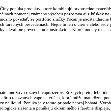
Číny ponúka produkty, ktoré kombinujú prvotriedne materiály,
ončinách pomenej známeho výrobcu pozostáva aj z kúskov na ex
 možno povedať, že portfólio značky Yocan je nadštandardne 
nych farebných prevedeniach. Nejde tu len o čierne alebo šed
sky s kvalitne prevedenou konštrukciou. Ktoré modely teda st
até množstvo rôznych vaporizérov. Rôznych preto, lebo ide o 
skôr o takzvaných vape batériách, ktoré môžu mať rôznu podob
zéry na liquid. Ponuka je v tomto prípade naozaj bohatá. Výro
ologické riešenia a ponúkajú okrem iného i farebné displeje, 