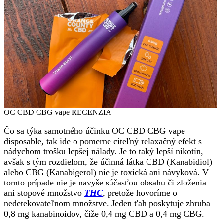
OC CBD CBG vape RECENZIA
Čo sa týka samotného účinku OC CBD CBG vape
disposable, tak ide o pomerne citeľný relaxačný efekt s
nádychom trošku lepšej nálady. Je to taký lepší nikotín,
avšak s tým rozdielom, že účinná látka CBD (Kanabidiol)
alebo CBG (Kanabigerol) nie je toxická ani návyková. V
tomto prípade nie je navyše súčasťou obsahu či zloženia
ani stopové množstvo
THC
, pretože hovoríme o
nedetekovateľnom množstve. Jeden ťah poskytuje zhruba
0,8 mg kanabinoidov, čiže 0,4 mg CBD a 0,4 mg CBG.