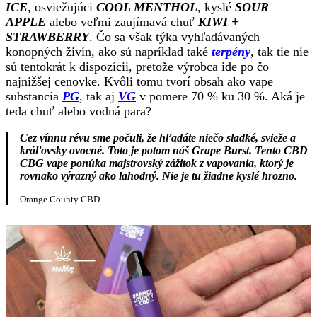
ICE
, osviežujúci
COOL MENTHOL
, kyslé
SOUR
APPLE
alebo veľmi zaujímavá chuť
KIWI +
STRAWBERRY
. Čo sa však týka vyhľadávaných
konopných živín, ako sú napríklad také
terpény
, tak tie nie
sú tentokrát k dispozícii, pretože výrobca ide po čo
najnižšej cenovke. Kvôli tomu tvorí obsah ako vape
substancia
PG
, tak aj
VG
v pomere 70 % ku 30 %. Aká je
teda chuť alebo vodná para?
Cez vínnu révu sme počuli, že hľadáte niečo sladké, svieže a
kráľovsky ovocné. Toto je potom náš Grape Burst. Tento CBD
CBG vape ponúka majstrovský zážitok z vapovania, ktorý je
rovnako výrazný ako lahodný. Nie je tu žiadne kyslé hrozno.
Orange County CBD