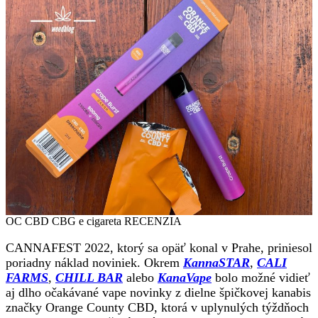
OC CBD CBG e cigareta RECENZIA
CANNAFEST 2022, ktorý sa opäť konal v Prahe, priniesol
poriadny náklad noviniek. Okrem
KannaSTAR
,
CALI
FARMS
,
CHILL BAR
alebo
KanaVape
bolo možné vidieť
aj dlho očakávané vape novinky z dielne špičkovej kanabis
značky Orange County CBD, ktorá v uplynulých týždňoch