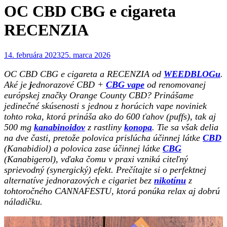
OC CBD CBG e cigareta
RECENZIA
Posted
14. februára 2023
25. marca 2026
on
OC CBD CBG e cigareta a RECENZIA od
WEEDBLOGu
.
Aké je
j
ednorazové CBD +
CBG vape
od renomovanej
európskej značky Orange County CBD? Prinášame
jedinečné skúsenosti s jednou z horúcich vape noviniek
tohto roka, ktorá prináša ako do 600 ťahov (puffs), tak aj
500 mg
kanabinoidov
z rastliny
konopa
. Tie sa však delia
na dve časti, pretože polovica prislúcha účinnej látke
CBD
(Kanabidiol) a polovica zase účinnej látke
CBG
(Kanabigerol), vďaka čomu v praxi vzniká citeľný
sprievodný (synergický) efekt. Prečítajte si o perfektnej
alternatíve jednorazových e cigariet bez
nikotínu
z
tohtoročného CANNAFESTU, ktorá ponúka relax aj dobrú
náladičku.