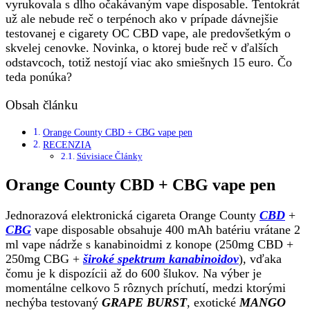
vyrukovala s dlho očakávaným vape disposable. Tentokrát
už ale nebude reč o terpénoch ako v prípade dávnejšie
testovanej e cigarety OC CBD vape, ale predovšetkým o
skvelej cenovke. Novinka, o ktorej bude reč v ďalších
odstavcoch, totiž nestojí viac ako smiešnych 15 euro. Čo
teda ponúka?
Obsah článku
Orange County CBD + CBG vape pen
RECENZIA
Súvisiace Články
Orange County CBD + CBG vape pen
Jednorazová elektronická cigareta Orange County
CBD
+
CBG
vape disposable obsahuje 400 mAh batériu vrátane 2
ml vape nádrže s kanabinoidmi z konope (250mg CBD +
250mg CBG +
široké spektrum kanabinoidov
), vďaka
čomu je k dispozícii až do 600 šlukov. Na výber je
momentálne celkovo 5 rôznych príchutí, medzi ktorými
nechýba testovaný
GRAPE BURST
, exotické
MANGO