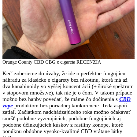
Orange County CBD CBG e cigareta RECENZIA
Keď zoberieme do úvahy, že ide o perfektne fungujúcu
náhradu za klasické e cigarety bez nikotínu, ktorá má až
dva kanabinoidy vo vyššej koncentrácii (+ široké spektrum
v stopovom množstve), tak nie je o čom. V takom prípade
možno bez hanby povedať, že máme čo dočinenia s
CBD
vape
produktom bez poriadnej konkurencie. Teda aspoň
zatiaľ. Začiatkom nadchádzajúceho roka možno očakávať
smršť podobne vyzerajúcich, podobne fungujúcich aj
podobne účinkujúcich kúskov z rastliny konope, ktoré
ponúknu obdobne vysoko-kvalitné CBD vrátane látky