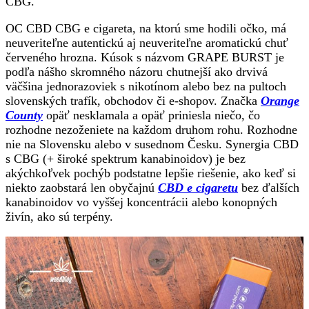
CBG.
OC CBD CBG e cigareta, na ktorú sme hodili očko, má
neuveriteľne autentickú aj neuveriteľne aromatickú chuť
červeného hrozna. Kúsok s názvom GRAPE BURST je
podľa nášho skromného názoru chutnejší ako drvivá
väčšina jednorazoviek s nikotínom alebo bez na pultoch
slovenských trafík, obchodov či e-shopov. Značka
Orange
County
opäť nesklamala a opäť priniesla niečo, čo
rozhodne nezoženiete na každom druhom rohu. Rozhodne
nie na Slovensku alebo v susednom Česku. Synergia CBD
s CBG (+ široké spektrum kanabinoidov) je bez
akýchkoľvek pochýb podstatne lepšie riešenie, ako keď si
niekto zaobstará len obyčajnú
CBD e cigaretu
bez ďalších
kanabinoidov vo vyššej koncentrácii alebo konopných
živín, ako sú terpény.