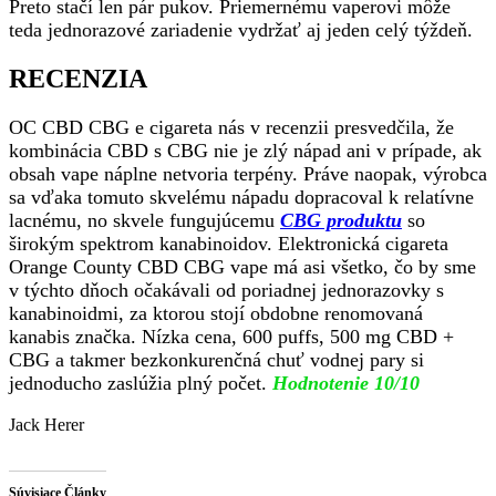
Preto stačí len pár pukov. Priemernému vaperovi môže
teda jednorazové zariadenie vydržať aj jeden celý týždeň.
RECENZIA
OC CBD CBG e cigareta nás v recenzii presvedčila, že
kombinácia CBD s CBG nie je zlý nápad ani v prípade, ak
obsah vape náplne netvoria terpény. Práve naopak, výrobca
sa vďaka tomuto skvelému nápadu dopracoval k relatívne
lacnému, no skvele fungujúcemu
CBG produktu
so
širokým spektrom kanabinoidov. Elektronická cigareta
Orange County CBD CBG vape má asi všetko, čo by sme
v týchto dňoch očakávali od poriadnej jednorazovky s
kanabinoidmi, za ktorou stojí obdobne renomovaná
kanabis značka. Nízka cena, 600 puffs, 500 mg CBD +
CBG a takmer bezkonkurenčná chuť vodnej pary si
jednoducho zaslúžia plný počet.
Hodnotenie 10/10
Jack Herer
Súvisiace Články