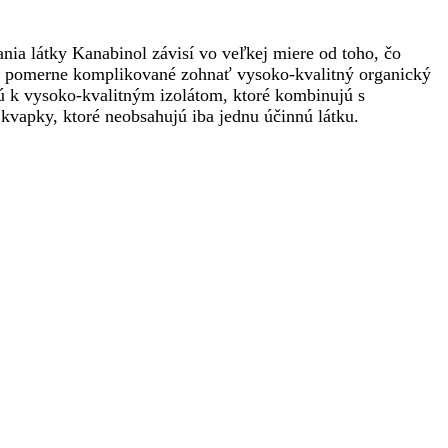
nia látky Kanabinol závisí vo veľkej miere od toho, čo
je pomerne komplikované zohnať vysoko-kvalitný organický
jú k vysoko-kvalitným izolátom, ktoré kombinujú s
 kvapky, ktoré neobsahujú iba jednu účinnú látku.