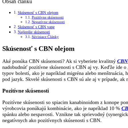
Obsah článku
Skúsenosť s CBN olejom
Pozitívne skúsenosti
Negatívne skúsenosti
Skúsenosť s CBN vape
Najlepšie skúsenosti
Súvisiace Články
Skúsenosť s CBN olejom
Aké ponúka CBN skúsenosti? Ak si vyberiete kvalitný
CBN 
nadobudnúť pozitívne skúsenosti s CBN aj vy. Keďže ide o
typov bolestí, ako je napríklad migréna alebo menštruácia, 
pod jazyk. Skvelé skúsenosti s CBN sú ale aj v prípade, ak m
Pozitívne skúsenosti
Pozitívne skúsenosti so spiacim kanabinoidom z konope po
výrobcovia ponúkajú kombinácie, ako je napríklad 10 %
CB
spánku alebo nespavosti. Vznikne tak sprievodný (synergic
negatívnych ako pozitívnych skúsenosti s CBN.