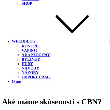
SHOP
WEEDBLOG
KONOPE
VAPING
ADAPTOGÉNY
BYLINKY
HUBY
NÁVODY
NÁZORY
ODPORÚČAME
O nás
Aké máme skúsenosti s CBN?