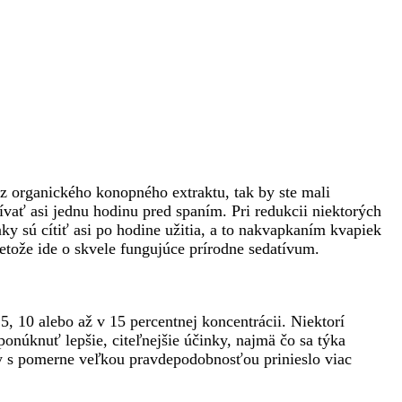
 z organického konopného extraktu, tak by ste mali
žívať asi jednu hodinu pred spaním. Pri redukcii niektorých
ky sú cítiť asi po hodine užitia, a to nakvapkaním kvapiek
retože ide o skvele fungujúce prírodne sedatívum.
5, 10 alebo až v 15 percentnej koncentrácii. Niektorí
núknuť lepšie, citeľnejšie účinky, najmä čo sa týka
by s pomerne veľkou pravdepodobnosťou prinieslo viac