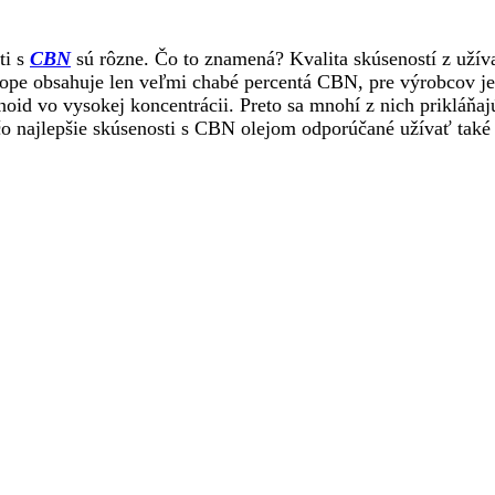
ti s
CBN
sú rôzne. Čo to znamená? Kvalita skúseností z užíva
nope obsahuje len veľmi chabé percentá CBN, pre výrobcov 
noid vo vysokej koncentrácii. Preto sa mnohí z nich prikláňa
 čo najlepšie skúsenosti s CBN olejom odporúčané užívať také