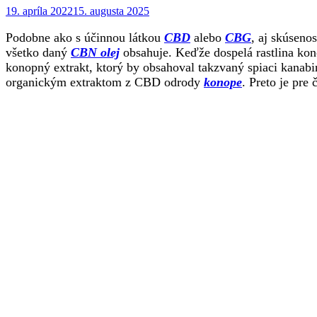
Posted
19. apríla 2022
15. augusta 2025
on
Podobne ako s účinnou látkou
CBD
alebo
CBG
, aj skúsenos
všetko daný
CBN olej
obsahuje. Keďže dospelá rastlina ko
konopný extrakt, ktorý by obsahoval takzvaný spiaci kanabi
organickým extraktom z CBD odrody
konope
. Preto je pre