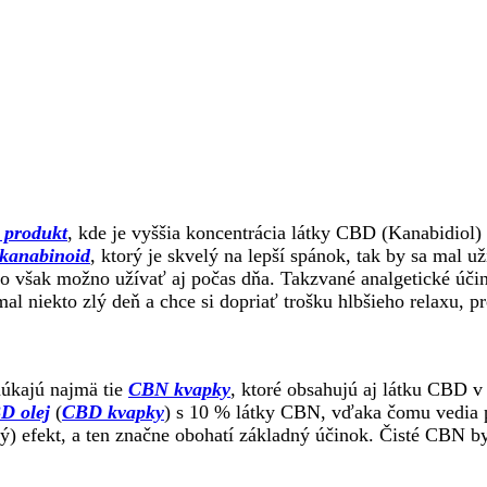
produkt
, kde je vyššia koncentrácia látky CBD (Kanabidiol)
kanabinoid
, ktorý je skvelý na lepší spánok, tak by sa mal u
ho však možno užívať aj počas dňa. Takzvané analgetické účin
al niekto zlý deň a chce si dopriať trošku hlbšieho relaxu, p
núkajú najmä tie
CBN kvapky
, ktoré obsahujú aj látku CBD v 
D olej
(
CBD kvapky
) s 10 % látky CBN, vďaka čomu vedia po
ký) efekt, a ten značne obohatí základný účinok. Čisté CBN 